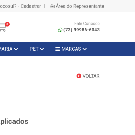
|
hocosul? - Cadastrar
Área do Representante
Fale Conosco
0
(73) 99986-6043
MARIA
PET
MARCAS
VOLTAR
aplicados