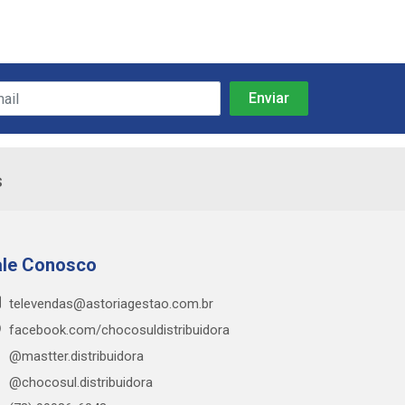
s
ale Conosco
televendas@astoriagestao.com.br
facebook.com/chocosuldistribuidora
@mastter.distribuidora
@chocosul.distribuidora