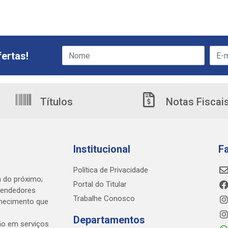
ertas!
Títulos
Notas Fiscai
Institucional
F
Política de Privacidade
a do próximo;
Portal do Titular
eendedores
Trabalhe Conosco
nhecimento que
Departamentos
ão em serviços