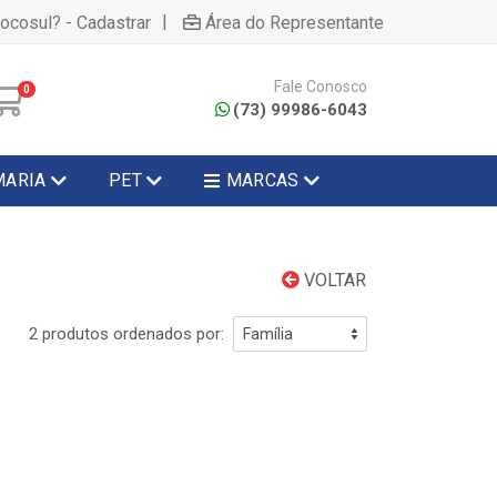
|
hocosul? - Cadastrar
Área do Representante
Fale Conosco
0
(73) 99986-6043
MARIA
PET
MARCAS
VOLTAR
2 produtos ordenados por: