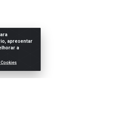
para
io, apresentar
elhorar a
 Cookies