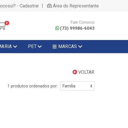
|
hocosul? - Cadastrar
Área do Representante
Fale Conosco
0
(73) 99986-6043
MARIA
PET
MARCAS
VOLTAR
1 produtos ordenados por: