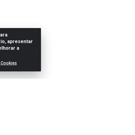
para
io, apresentar
elhorar a
 Cookies