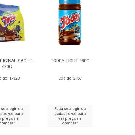
RIGINAL SACHE
TODDY LIGHT 380G
480G
digo: 17328
Código: 2163
 seu login ou
Faça seu login ou
stre-se para
cadastre-se para
r preços e
ver preços e
comprar
comprar