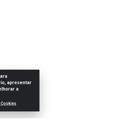
para
io, apresentar
elhorar a
 Cookies