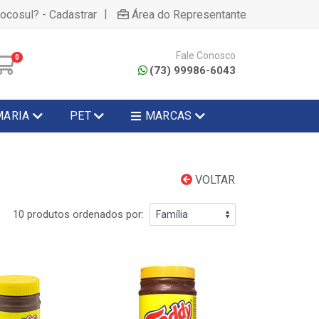
|
hocosul? - Cadastrar
Área do Representante
Fale Conosco
0
(73) 99986-6043
MARIA
PET
MARCAS
VOLTAR
10 produtos ordenados por: