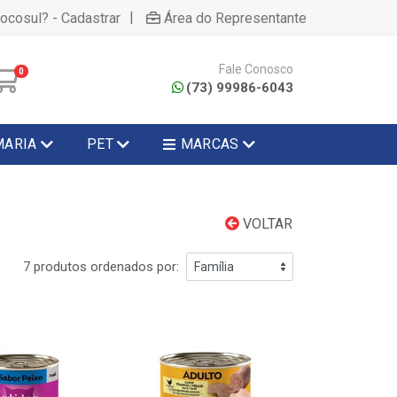
|
hocosul? - Cadastrar
Área do Representante
Fale Conosco
0
(73) 99986-6043
MARIA
PET
MARCAS
VOLTAR
7 produtos ordenados por: