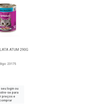
LATA ATUM 290G
digo: 23175
 seu login ou
stre-se para
r preços e
comprar