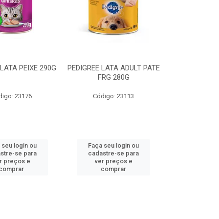
LATA PEIXE 290G
PEDIGREE LATA ADULT PATE
FRG 280G
digo: 23176
Código: 23113
 seu login ou
Faça seu login ou
stre-se para
cadastre-se para
r preços e
ver preços e
comprar
comprar