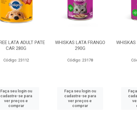
REE LATA ADULT PATE
WHISKAS LATA FRANGO
WHISKAS 
CAR 280G
290G
Código: 23112
Código: 23178
Có
Faça seu login ou
Faça seu login ou
Faça
cadastre-se para
cadastre-se para
cada
ver preços e
ver preços e
ve
comprar
comprar