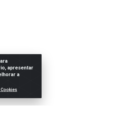
para
io, apresentar
elhorar a
 Cookies