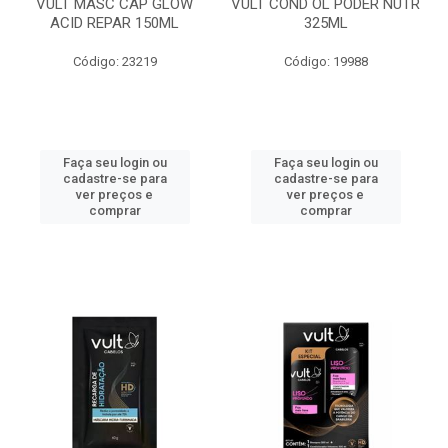
VULT MASC CAP GLOW
VULT COND OL PODER NUTR
ACID REPAR 150ML
325ML
Código: 23219
Código: 19988
Faça seu login ou
Faça seu login ou
cadastre-se para
cadastre-se para
ver preços e
ver preços e
comprar
comprar