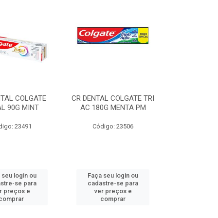
NTAL COLGATE
CR DENTAL COLGATE TRI
L 90G MINT
AC 180G MENTA PM
digo: 23491
Código: 23506
 seu login ou
Faça seu login ou
stre-se para
cadastre-se para
r preços e
ver preços e
comprar
comprar