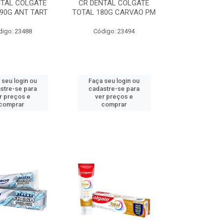
NTAL COLGATE
CR DENTAL COLGATE
90G ANT TART
TOTAL 180G CARVAO PM
digo: 23488
Código: 23494
 seu login ou
Faça seu login ou
stre-se para
cadastre-se para
r preços e
ver preços e
comprar
comprar