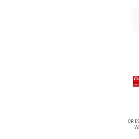
CR D
W