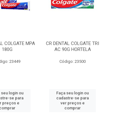
AL COLGATE MPA
CR DENTAL COLGATE TRI
180G
AC 90G HORTELA
digo: 23449
Código: 23500
 seu login ou
Faça seu login ou
stre-se para
cadastre-se para
r preços e
ver preços e
comprar
comprar