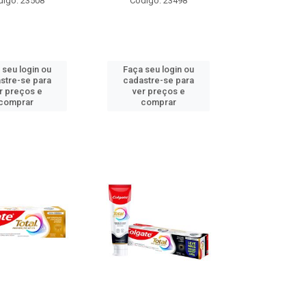
digo: 23508
Código: 23498
 seu login ou
Faça seu login ou
stre-se para
cadastre-se para
r preços e
ver preços e
comprar
comprar